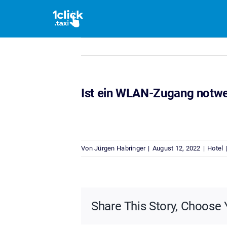
Zum
Inhalt
springen
Ist ein WLAN-Zugang notw
Nein. 1click.taxi ist mit einer eig
Von
Jürgen Habringer
|
August 12, 2022
|
Hotel
Share This Story, Choose 