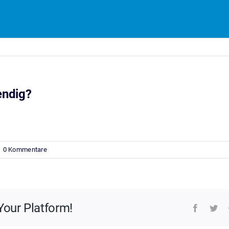
endig?
enen SIM-Karte ausgerüstet und ist so mit der örtlichen 
|
0 Kommentare
Your Platform!
Faceboo
Twi