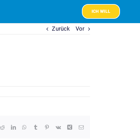
ICH WILL
Zurück
Vor
Taxizentrale verbunden.
k
tter
Reddit
LinkedIn
WhatsApp
Tumblr
Pinterest
Vk
Xing
E-
Mail