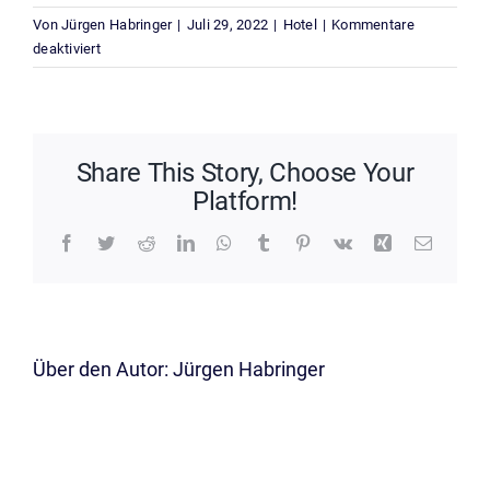
Von
Jürgen Habringer
|
Juli 29, 2022
|
Hotel
|
Kommentare
für
deaktiviert
Können
Zimmernummern
berücksichtigt
werden?
Share This Story, Choose Your
Platform!
Facebook
Twitter
Reddit
LinkedIn
WhatsApp
Tumblr
Pinterest
Vk
Xing
E-
Mail
Über den Autor:
Jürgen Habringer