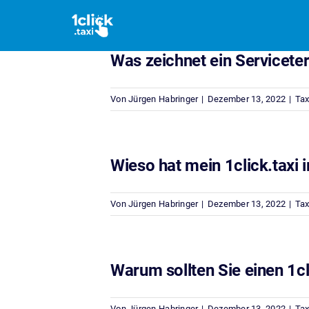
Zum
Inhalt
springen
Was zeichnet ein Servicete
Von
Jürgen Habringer
|
Dezember 13, 2022
|
Tax
Wieso hat mein 1click.taxi
Von
Jürgen Habringer
|
Dezember 13, 2022
|
Tax
Warum sollten Sie einen 1cl
Von
Jürgen Habringer
|
Dezember 13, 2022
|
Tax