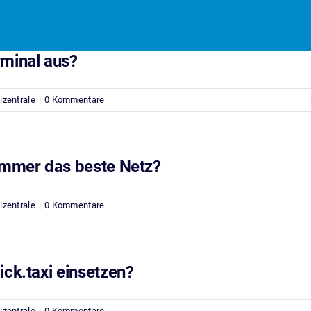
rminal aus?
izentrale
|
0 Kommentare
 immer das beste Netz?
izentrale
|
0 Kommentare
ick.taxi einsetzen?
izentrale
|
0 Kommentare